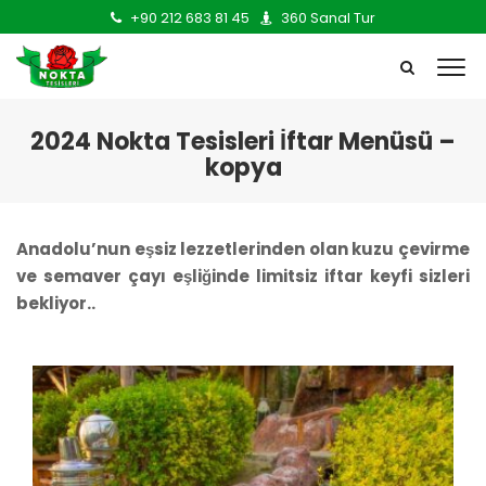
+90 212 683 81 45
360 Sanal Tur
2024 Nokta Tesisleri İftar Menüsü –
kopya
Anadolu’nun eşsiz lezzetlerinden olan kuzu çevirme
ve semaver çayı eşliğinde limitsiz iftar keyfi sizleri
bekliyor..