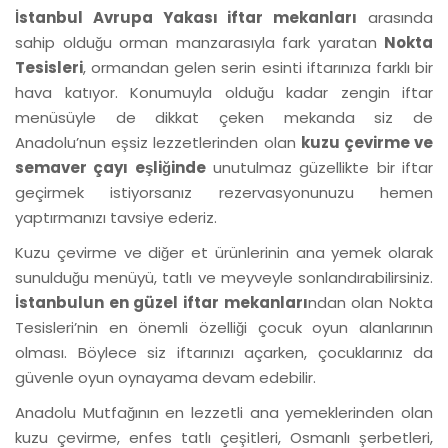
İstanbul Avrupa Yakası iftar mekanları
arasında
sahip olduğu orman manzarasıyla fark yaratan
Nokta
Tesisleri
, ormandan gelen serin esinti iftarınıza farklı bir
hava katıyor. Konumuyla olduğu kadar zengin iftar
menüsüyle de dikkat çeken mekanda siz de
Anadolu’nun eşsiz lezzetlerinden olan
kuzu çevirme ve
semaver çayı eşliğinde
unutulmaz güzellikte bir iftar
geçirmek istiyorsanız rezervasyonunuzu hemen
yaptırmanızı tavsiye ederiz.
Kuzu çevirme ve diğer et ürünlerinin ana yemek olarak
sunulduğu menüyü, tatlı ve meyveyle sonlandırabilirsiniz.
İstanbulun en güzel iftar mekanları
ndan olan Nokta
Tesisleri’nin en önemli özelliği çocuk oyun alanlarının
olması. Böylece siz iftarınızı açarken, çocuklarınız da
güvenle oyun oynayama devam edebilir.
Anadolu Mutfağının en lezzetli ana yemeklerinden olan
kuzu çevirme, enfes tatlı çeşitleri, Osmanlı şerbetleri,