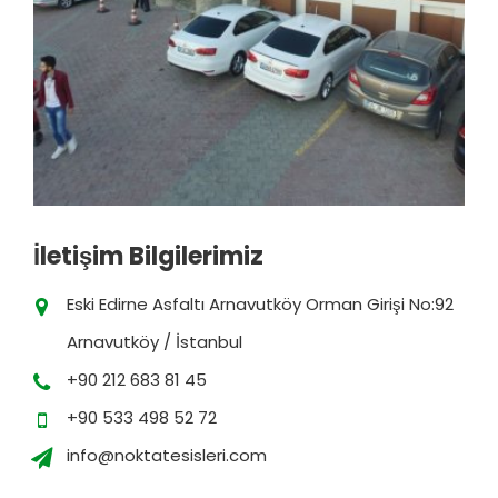
İletişim Bilgilerimiz
Eski Edirne Asfaltı Arnavutköy Orman Girişi No:92
Arnavutköy / İstanbul
+90 212 683 81 45
+90 533 498 52 72
info@noktatesisleri.com