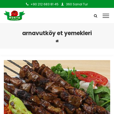
+90 212 683 81 45
360 Sanal Tur
arnavutköy et yemekleri