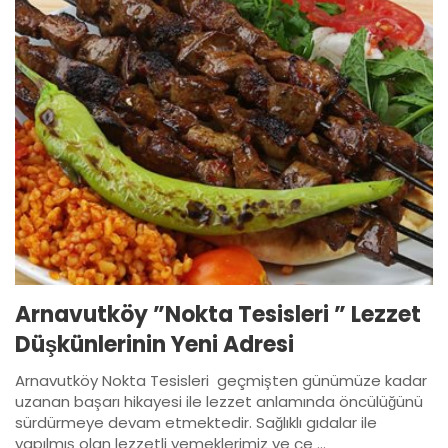
Arnavutköy ”Nokta Tesisleri ” Lezzet
Düşkünlerinin Yeni Adresi
Arnavutköy Nokta Tesisleri geçmişten günümüze kadar
uzanan başarı hikayesi ile lezzet anlamında öncülüğünü
sürdürmeye devam etmektedir. Sağlıklı gıdalar ile
yapılmış olan lezzetli yemeklerimiz ve çe ...