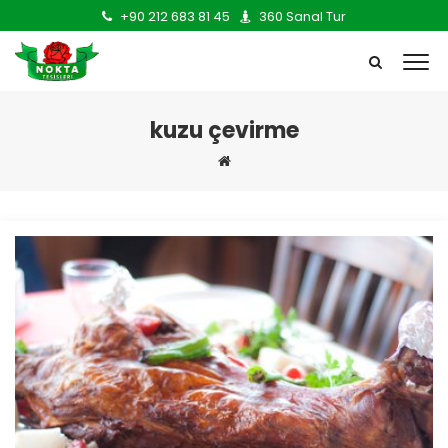
+90 212 683 81 45
360 Sanal Tur
kuzu çevirme